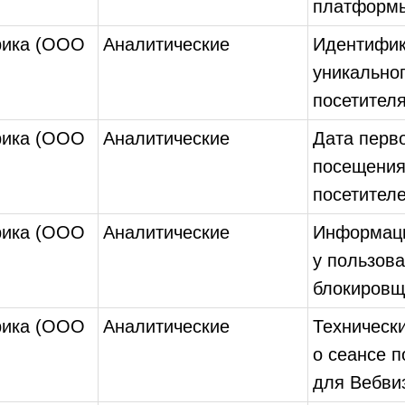
платформы
рика (ООО
Аналитические
Идентифи
уникально
посетителя
рика (ООО
Аналитические
Дата перв
посещения
посетител
рика (ООО
Аналитические
Информаци
у пользов
блокировщ
рика (ООО
Аналитические
Техническ
о сеансе п
для Вебви