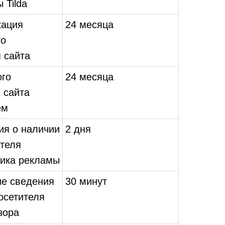
 Tilda
кация
24 месяца
го
 сайта
ого
24 месяца
 сайта
ем
я о наличии
2 дня
ателя
ика рекламы
ие сведения
30 минут
осетителя
зора