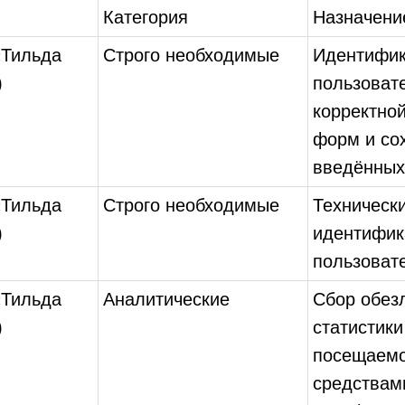
Категория
Назначени
«Тильда
Строго необходимые
Идентифи
)
пользоват
корректно
форм и со
введённых
«Тильда
Строго необходимые
Техническ
)
идентифик
пользоват
«Тильда
Аналитические
Сбор обез
)
статистики
посещаемо
средствам