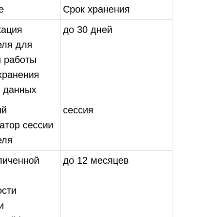
е
Срок хранения
кация
до 30 дней
еля для
й работы
хранения
 данных
ий
сессия
атор сессии
еля
личенной
до 12 месяцев
сти
и